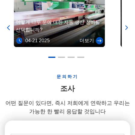
대해 여전히 의구심을 갖고 있나요?우리의 전문가 팀은 당신의
CNC 가공 옵션을 통해 당신을 안내하고 당신의 프로젝트에 가장
적합한 프로세스를 선택하는 데 도움이 될 수 있습니다신뢰받는
어떻게 나무 문에 대한 자동 생산 장비를
항공우
CNC 가공 파트너,시브릿지는 또한 라우터, 라트, 드릴 및 밀링 기


선택합니까?
탄소 
반의 CNC 가공 장비로 고품질의 CNC 가공 기능을 제공합니다.
04-21 2025
더보기
04
문의하기
조사
어떤 질문이 있다면, 즉시 저희에게 연락하고 우리는
가능한 한 빨리 응답할 것입니다